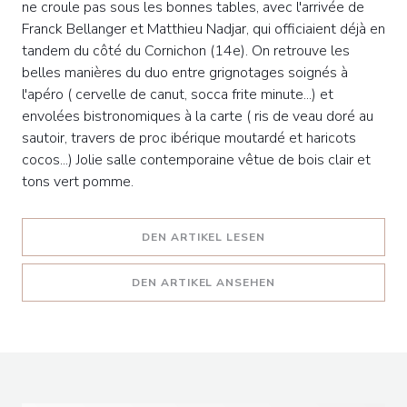
ne croule pas sous les bonnes tables, avec l'arrivée de
Franck Bellanger et Matthieu Nadjar, qui officiaient déjà en
tandem du côté du Cornichon (14e). On retrouve les
belles manières du duo entre grignotages soignés à
l'apéro ( cervelle de canut, socca frite minute...) et
envolées bistronomiques à la carte ( ris de veau doré au
sautoir, travers de proc ibérique moutardé et haricots
cocos...) Jolie salle contemporaine vêtue de bois clair et
tons vert pomme.
((ÖFFNET EIN NEUES F
DEN ARTIKEL LESEN
((ÖFFNET EIN NEUES 
DEN ARTIKEL ANSEHEN