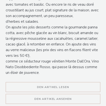
avec tomates et basilic. Ou encore le ris de veau doré
croustillant au jus court, plat signature de la maison, avec
son accompagnement, un peu paresseux,
d’herbes et salades.
On ajoute les jolis desserts comme la gourmande panna
cotta, avec pêche glacée au vin blanc, biscuit amande ou
la régressive mousseline aux cacahuètes, caramel laitier,
cacao glacé, à retomber en enfance. On ajoute des vins
au verre malicieux (les prix des vins en flacons filent vite
vers les 50 €!),
comme ce séducteur rouge vénitien Monte Dall’Ora, Vino
Nato Disobbediente Rosso, qui passe là dessus comme
un élixir de jouvence.
((ÖFFNET EIN NEUES F
DEN ARTIKEL LESEN
((ÖFFNET EIN NEUES 
DEN ARTIKEL ANSEHEN