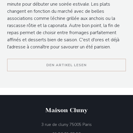
minute pour débuter une soirée estivale. Les plats
changent en fonction du marché avec de belles
associations comme l’échine grillée aux anchois ou la
rascasse rôtie et la caponata. Autre bon point, la fin de
repas permet de choisir entre fromages parfaitement
affinés et desserts bien de saison. C'est d'ores et déjà
l'adresse à connaître pour savourer un été parisien.
((ÖFFNET EIN NEUES F
DEN ARTIKEL LESEN
Maison Cluny
((öffnet ein neues Fens
3 rue de cluny 75005 Paris